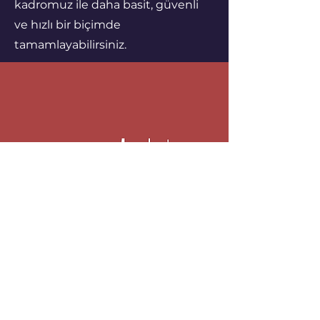
kadromuz ile daha basit, güvenli
ve hızlı bir biçimde
tamamlayabilirsiniz.
Tüm hakları saklıdır © 2025 | telifhaklari.gov.tr